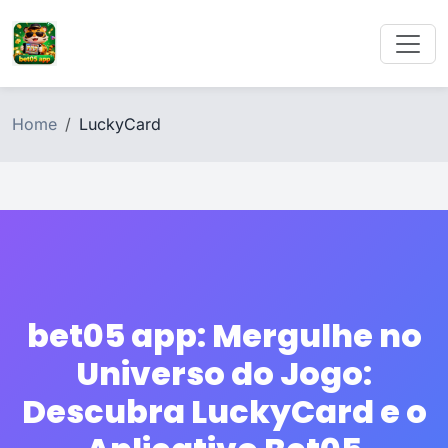
Home
LuckyCard
bet05 app: Mergulhe no
Universo do Jogo:
Descubra LuckyCard e o