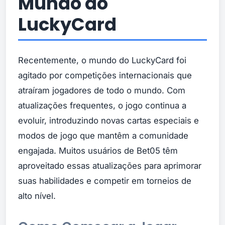
Mundo do
LuckyCard
Recentemente, o mundo do LuckyCard foi
agitado por competições internacionais que
atraíram jogadores de todo o mundo. Com
atualizações frequentes, o jogo continua a
evoluir, introduzindo novas cartas especiais e
modos de jogo que mantêm a comunidade
engajada. Muitos usuários de Bet05 têm
aproveitado essas atualizações para aprimorar
suas habilidades e competir em torneios de
alto nível.