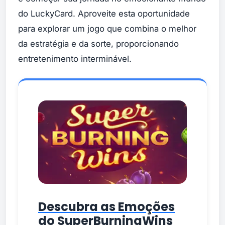
do LuckyCard. Aproveite esta oportunidade
para explorar um jogo que combina o melhor
da estratégia e da sorte, proporcionando
entretenimento interminável.
Descubra as Emoções
do SuperBurningWins