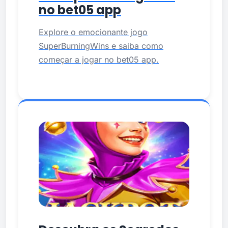
no bet05 app
Explore o emocionante jogo
SuperBurningWins e saiba como
começar a jogar no bet05 app.