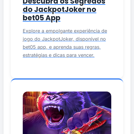
Descubra os Segredos
do JackpotJoker no
bet05 App
Explore a empolgante experiência de
jogo do JackpotJoker, disponível no
bet05 app, e aprenda suas regras,
estratégias e dicas para vencer.