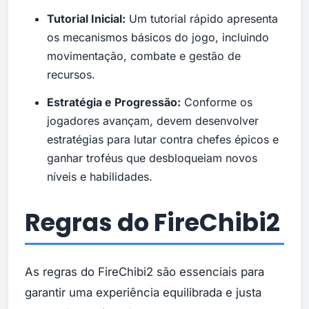
Tutorial Inicial:
Um tutorial rápido apresenta
os mecanismos básicos do jogo, incluindo
movimentação, combate e gestão de
recursos.
Estratégia e Progressão:
Conforme os
jogadores avançam, devem desenvolver
estratégias para lutar contra chefes épicos e
ganhar troféus que desbloqueiam novos
níveis e habilidades.
Regras do FireChibi2
As regras do FireChibi2 são essenciais para
garantir uma experiência equilibrada e justa