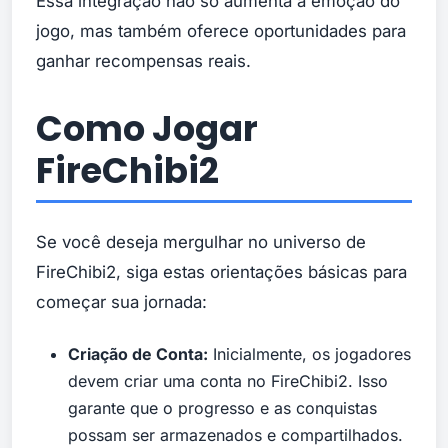
Essa integração não só aumenta a emoção do
jogo, mas também oferece oportunidades para
ganhar recompensas reais.
Como Jogar
FireChibi2
Se você deseja mergulhar no universo de
FireChibi2, siga estas orientações básicas para
começar sua jornada:
Criação de Conta:
Inicialmente, os jogadores
devem criar uma conta no FireChibi2. Isso
garante que o progresso e as conquistas
possam ser armazenados e compartilhados.