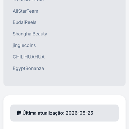
AllStarTeam
BudaiReels
ShanghaiBeauty
jinglecoins
CHILIHUAHUA
EgyptBonanza
Última atualização: 2026-05-25