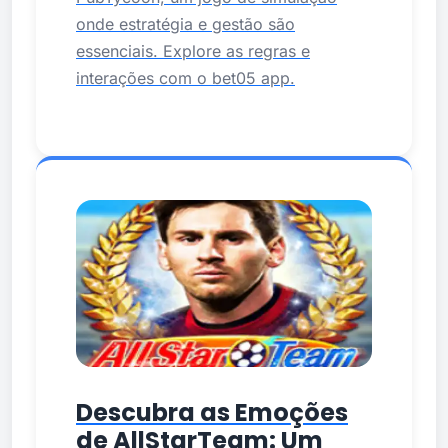
onde estratégia e gestão são
essenciais. Explore as regras e
interações com o bet05 app.
Descubra as Emoções
de AllStarTeam: Um