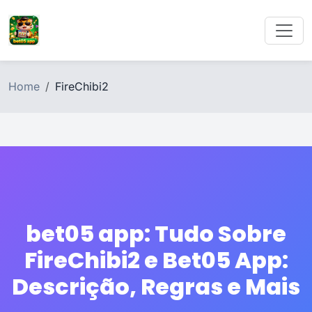
Home
FireChibi2
bet05 app: Tudo Sobre
FireChibi2 e Bet05 App:
Descrição, Regras e Mais